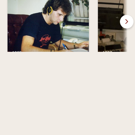
Näs
1985
1986
Urban Andersson
Karin Jannes
Produkter genom åren
Kostymer